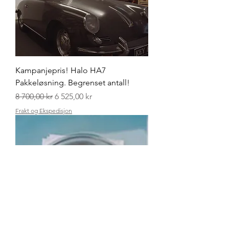
Kampanjepris! Halo HA7
Pakkeløsning. Begrenset antall!
Vanlig pris
Salgspris
8 700,00 kr
6 525,00 kr
Frakt og Ekspedisjon