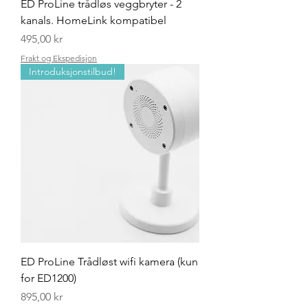
ED ProLine trådløs veggbryter - 2
kanals. HomeLink kompatibel
Pris
495,00 kr
Frakt og Ekspedisjon
Introduksjonstilbud!
ED ProLine Trådløst wifi kamera (kun
for ED1200)
Pris
895,00 kr