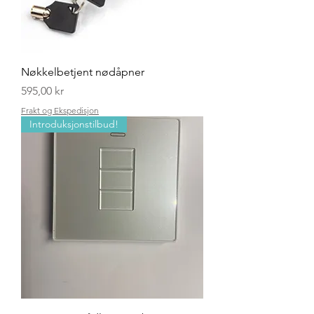
Nøkkelbetjent nødåpner
Pris
595,00 kr
Frakt og Ekspedisjon
Introduksjonstilbud!