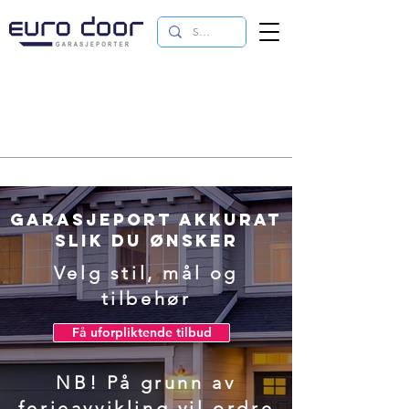
Garasjeport akkurat
slik du ønsker
Velg stil, mål og
tilbehør
Få uforpliktende tilbud
NB! På grunn av
ferieavvikling vil ordre