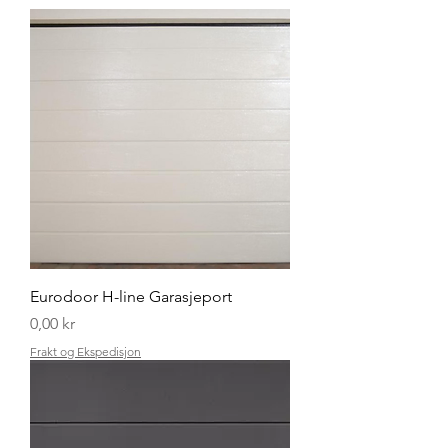
Eurodoor H-line Garasjeport
Pris
0,00 kr
Frakt og Ekspedisjon