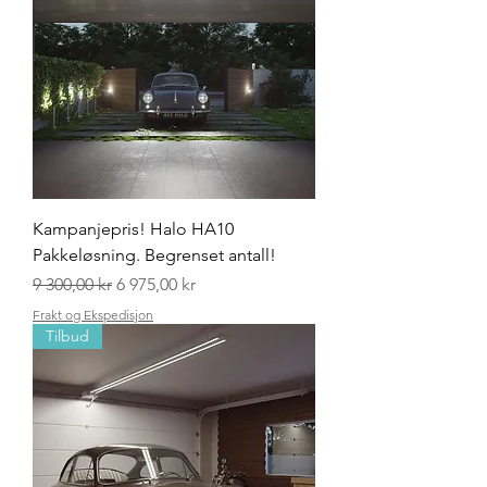
Kampanjepris! Halo HA10
Pakkeløsning. Begrenset antall!
Vanlig pris
Salgspris
9 300,00 kr
6 975,00 kr
Frakt og Ekspedisjon
Tilbud