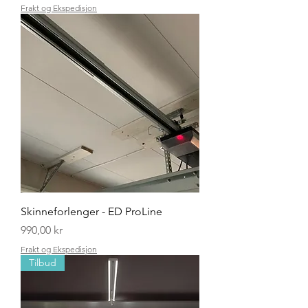
Frakt og Ekspedisjon
Skinneforlenger - ED ProLine
Pris
990,00 kr
Frakt og Ekspedisjon
Tilbud