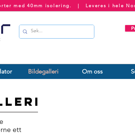
porter med 40mm isolering. | Leveres i hele 
P
lator
Bildegalleri
Om oss
S
lleri
e
rne ett