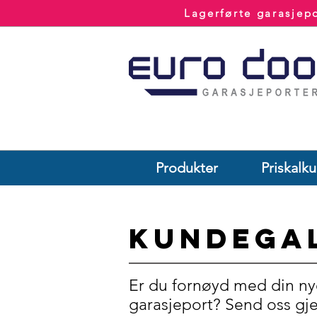
Lagerførte garasje
Produkter
Priskalku
Kundega
Er du fornøyd med din ny
garasjeport? Send oss gje