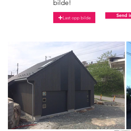
bilde!
Send i
Last opp bilde