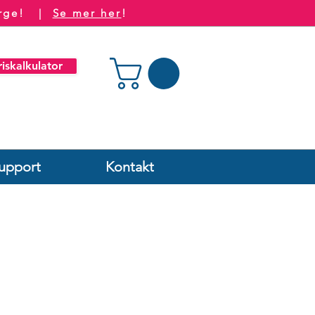
Norge! |
Se mer her
!
riskalkulator
upport
Kontakt